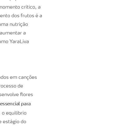
momento crítico, a
ento dos frutos é a
uma nutrição
e aumentar a
omo YaraLiva
zados em canções
rocesso de
senvolve flores
 essencial para
o equilíbrio
e estágio do