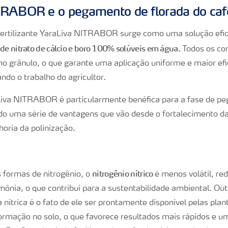
TRABOR e o pegamento de florada do caf
fertilizante YaraLiva NITRABOR surge como uma solução efi
 de nitrato de cálcio e boro 100% solúveis em água.
Todos os co
 grânulo, o que garante uma aplicação uniforme e maior efi
ando o trabalho do agricultor.
iva NITRABOR é particularmente benéfica para a fase de pe
do uma série de vantagens que vão desde o fortalecimento d
horia da polinização.
nitrogênio nítrico
s formas de nitrogênio, o
é menos volátil, re
ônia, o que contribui para a sustentabilidade ambiental. Ou
 nítrica é o fato de ele ser prontamente disponível pelas pla
ormação no solo, o que favorece resultados mais rápidos e 