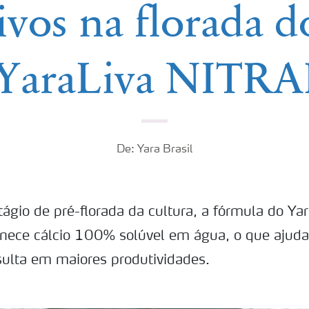
ivos na florada d
YaraLiva NITR
De: Yara Brasil
ágio de pré-florada da cultura, a fórmula do Ya
ece cálcio 100% solúvel em água, o que ajud
esulta em maiores produtividades.