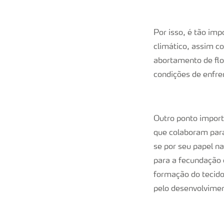
Por isso, é tão imp
climático, assim c
abortamento de flo
condições de enfre
Outro ponto importa
que colaboram para
se por seu papel n
para a fecundação d
formação do tecido
pelo desenvolvimen