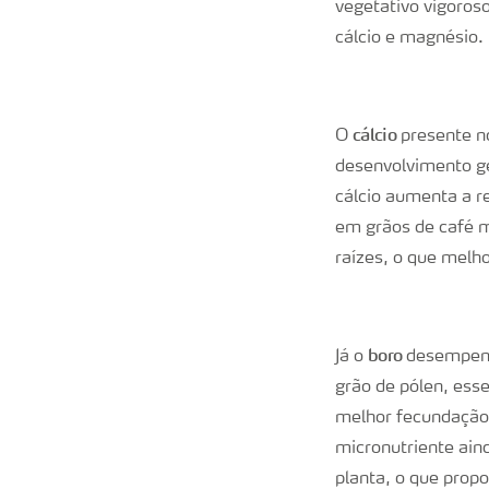
vegetativo vigoroso
cálcio e magnésio.
cálcio
O
presente no
desenvolvimento ge
cálcio aumenta a r
em grãos de café m
raízes, o que melho
boro
Já o
desempenh
grão de pólen, ess
melhor fecundação 
micronutriente aind
planta, o que prop