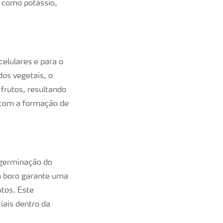
a, como potássio,
elulares e para o
dos vegetais, o
frutos, resultando
a com a formação de
 germinação do
m boro garante uma
tos. Este
iais dentro da