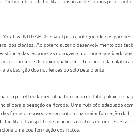
. Por fim, ele ainda facilita a absorção de cátions pela plant
 YaraLiva NITRABOR é vital para a integridade das paredes c
ral das plantas. Ao potencializar o desenvolvimento dos teci
esistência das lavouras às doenças e melhora a qualidade dos 
ais uniformes e de maior qualidade. O cálcio ainda colabor
ra a absorção dos nutrientes do solo pela planta.
a um papel fundamental na formação do tubo polínico e na
encial para a pegação de florada. Uma nutrição adequada co
das flores e, consequentemente, uma maior formação de fru
a facilita o transporte de açúcares e outros nutrientes essenc
orciona uma boa formação dos frutos.