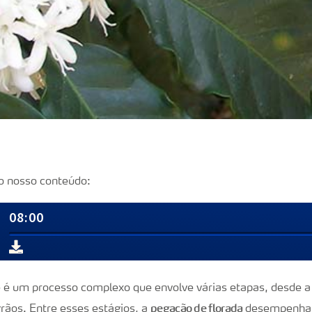
o nosso conteúdo:
 é um processo complexo que envolve várias etapas, desde a
pegação de florada
grãos. Entre esses estágios, a
desempenha u