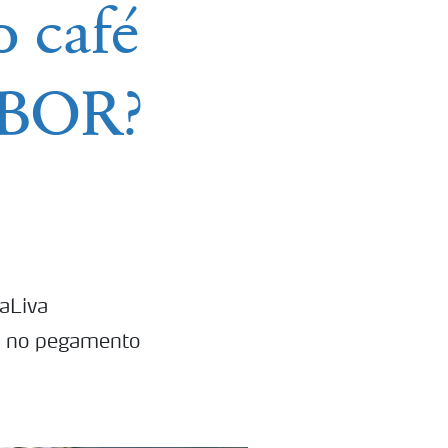
o café
ABOR?
raLiva
a no pegamento