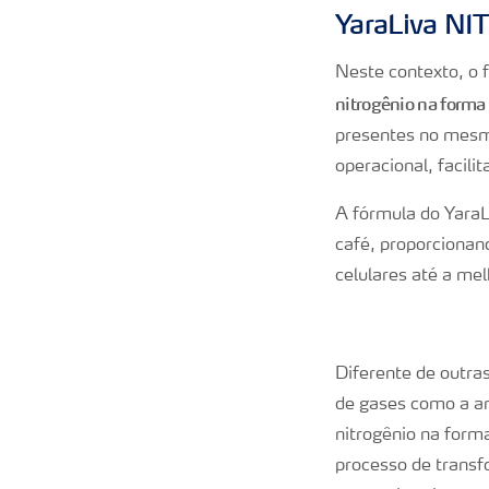
YaraLiva NI
Neste contexto, o 
nitrogênio na forma
presentes no mesmo
operacional, facilit
A fórmula do YaraL
café, proporcionan
celulares até a mel
Diferente de outra
de gases como a am
nitrogênio na forma
processo de transf