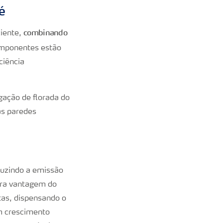
é
combinando
ciente,
mponentes estão
ciência
gação de florada do
as paredes
duzindo a emissão
tra vantagem do
ntas, dispensando o
um crescimento