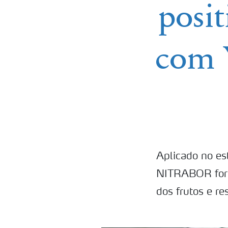
posit
com 
Aplicado no est
NITRABOR forn
dos frutos e r