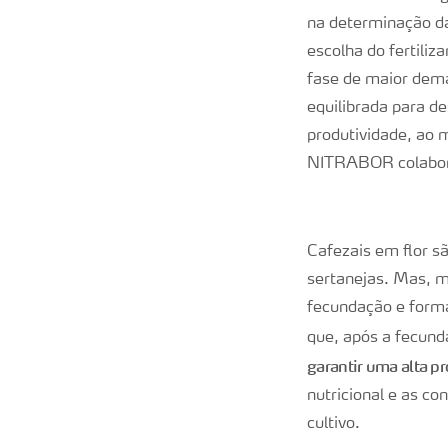
na determinação da
escolha do fertili
fase de maior dema
equilibrada para d
produtividade, ao
NITRABOR colabora
Cafezais em flor s
sertanejas. Mas, m
fecundação e formaç
que, após a fecun
garantir uma alta p
nutricional e as co
cultivo.