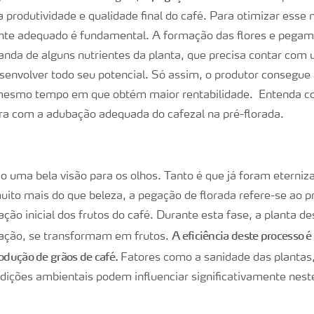
 produtividade e qualidade final do café. Para otimizar esse 
zante adequado é fundamental. A formação das flores e pegam
nda de alguns nutrientes da planta, que precisa contar com 
esenvolver todo seu potencial. Só assim, o produtor consegu
 mesmo tempo em que obtém maior rentabilidade. Entenda c
 com a adubação adequada do cafezal na pré-florada.
ão uma bela visão para os olhos. Tanto é que já foram eterni
uito mais do que beleza, a pegação de florada refere-se ao p
ão inicial dos frutos do café. Durante esta fase, a planta de
A eficiência deste processo é
dação, se transformam em frutos.
rodução de grãos de café.
Fatores como a sanidade das plantas, 
ndições ambientais podem influenciar significativamente nest