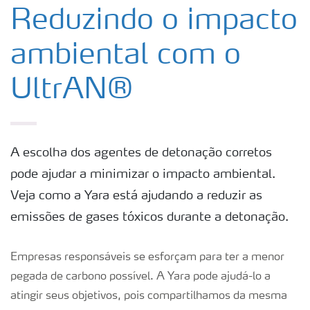
Logística, expedição e armazenamento
Reduzindo o impacto
ambiental com o
Segurança e manuseio
UltrAN®
Fragmentação ideal de rochas
Meio Ambiente
A escolha dos agentes de detonação corretos
pode ajudar a minimizar o impacto ambiental.
Produção do UltrAN
Veja como a Yara está ajudando a reduzir as
emissões de gases tóxicos durante a detonação.
Oferta de produtos
Empresas responsáveis se esforçam para ter a menor
pegada de carbono possível. A Yara pode ajudá-lo a
atingir seus objetivos, pois compartilhamos da mesma