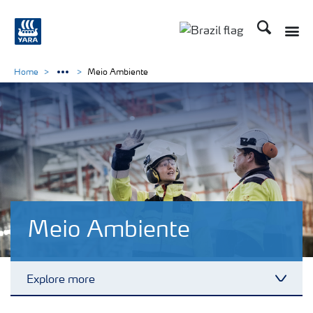
Busca
Toggle
Toggle country lang
Home
Meio Ambiente
Meio Ambiente
Explore more
Toggl