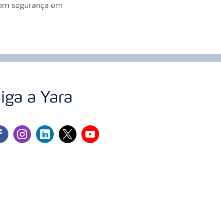
 com segurança em
iga a Yara
cebook
instagram
linkedin
twitter
youtube