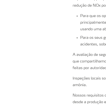
redução de NOx pod
Para que os o
principalmente
usando uma ab
Para os seus g
acidentes, sob
A avaliação de se
que compartilhamos
feitas por autorida
Inspeções locais s
amônia.
Nossos requisitos 
desde a produção e