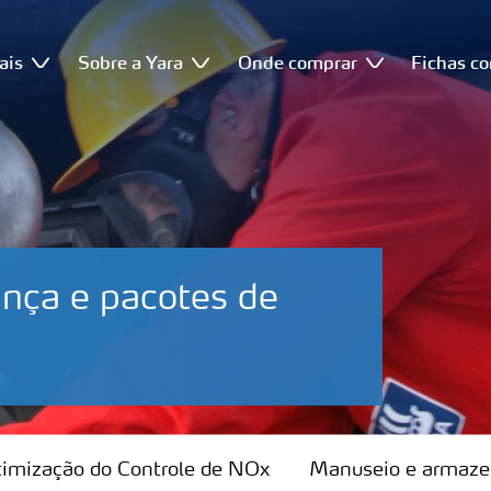
ais
Sobre a Yara
Onde comprar
Fichas c
ança e pacotes de
imização do Controle de NOx
Manuseio e armaz