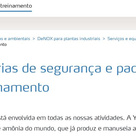
 treinamento
as e ambientais
DeNOX para plantas industriais
Serviços e eq
ento
einamento
rias de segurança e pa
inamento
tá envolvida em todas as nossas atividades. A Y
 amônia do mundo, que já produz e manuseia a