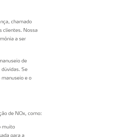
rança, chamado
s clientes. Nossa
mônia a ser
 manuseio de
 dúvidas. Se
 manuseio e o
ução de NOx, como:
o muito
sada para a