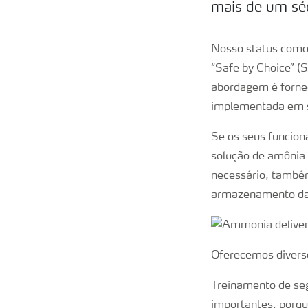
mais de um séc
Nosso status como
“Safe by Choice” (
abordagem é forne
implementada em s
Se os seus funcio
solução de amônia 
necessário, també
armazenamento da 
Oferecemos diverso
Treinamento de seg
importantes, porqu