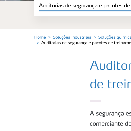
Auditorias de segurança e pacotes de
Otimização do Controle de NOx
Manuseio e armazenamento
Home
Soluções Industriais
Soluções químic
Auditorias de segurança e pacotes de treinam
Auditorias de segurança e pacotes de tr
Audito
de tre
A segurança es
comerciante de