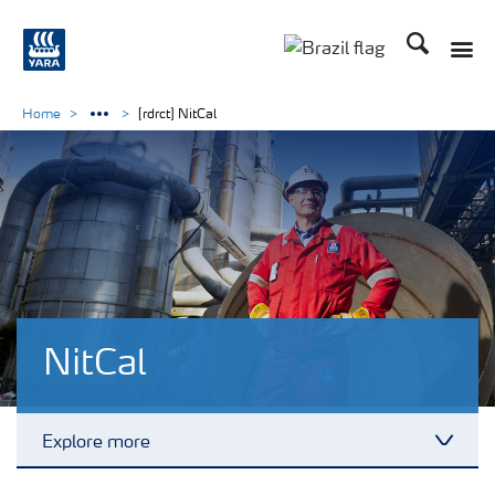
Busca
Toggle
Toggle country lang
Home
[rdrct] NitCal
NitCal
Explore more
Toggl