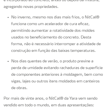
é incorporado ao concreto, antes ou depois da mistura,
[rdrct] NitCal
agregando novas propriedades.
No inverno, mesmo nos dias mais frios, o NitCal®
[rdrct] Nitrato de Amônio – Grau Eletrônico
funciona como um acelerador de cura eficaz,
permitindo aumentar a rotatividade dos moldes
[rdrct] Nitrato de Amônio – Grau Médico
usados no beneficiamento do concreto. Desta
forma, não é necessário interromper a atividade de
[rdrct] Amônia
construção em função das baixas temperaturas.
Nos dias quentes de verão, o produto previne a
[rdrct] Ureia técnica
perda de umidade evitando rachaduras de superfície
de componentes anteriores à moldagem, bem como
vigas, lajes ou outros itens moldados em canteiros
de obras.
Por mais de vinte anos, o NitCal® da Yara vem sendo
vendido em todo o mundo, em duas apresentações: