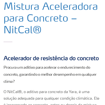
[rdrct] Ácido Nítrico
Mistura Aceleradora
para Concreto –
[rdrct] Ácido Sulfúrico
NitCal®
[rdrct] DipCal
[rdrct] Gesso Agrícola
Acelerador de resistência do concreto
[rdrct] Ureia automotiva
Procura um aditivo para acelerar o endurecimento do
concreto, garantindo o melhor desempenho em qualquer
[rdrct] Ureia pecuária
clima?
O NitCal®, o aditivo para concreto da Yara, é uma
[rdrct] Enxofre
solução adequada para qualquer condição climática. Ele