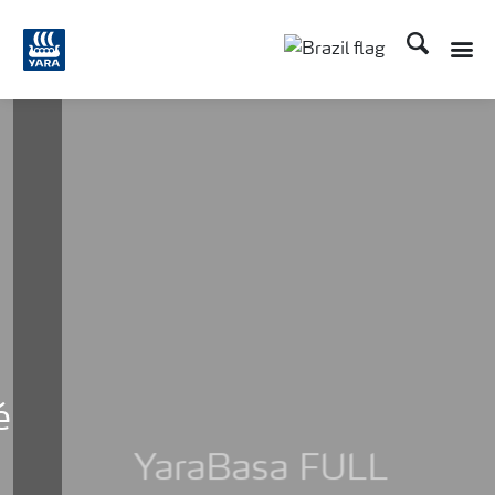
Busca
YaraBasa FULL
Cenário desafiador pede decisão segura.