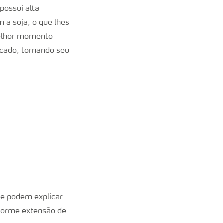
possui alta
 a soja, o que lhes
 melhor momento
rcado, tornando seu
ue podem explicar
enorme extensão de