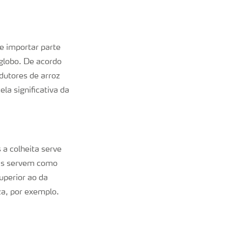
e importar parte
 globo. De acordo
dutores de arroz
la significativa da
 a colheita serve
cas servem como
uperior ao da
za, por exemplo.