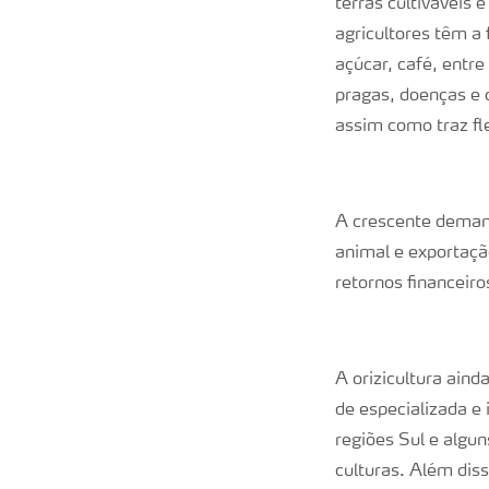
terras cultiváveis 
agricultores têm a 
açúcar, café, entre
pragas, doenças e 
assim como traz fle
A crescente demand
animal e exportaçã
retornos financeir
A orizicultura aind
de especializada e
regiões Sul e algu
culturas. Além diss