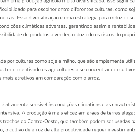
e tem uma produção agrícola muito diversificada. Isso signific
flexibilidade para escolher entre diferentes culturas, como so
 outras. Essa diversificação é uma estratégia para reduzir ris
condições climáticas adversas, garantindo assim a rentabilid
xibilidade de produtos a vender, reduzindo os riscos do própr
a por culturas como soja e milho, que são amplamente utili
o, tem incentivado os agricultores a se concentrar em cultiv
os mais atrativos em comparação com o arroz.
a é altamente sensível às condições climáticas e às caracterís
 intensiva. A produção é mais eficaz em áreas de terras alag
ns trechos do Centro-Oeste, que também podem ser usadas pa
o, o cultivo de arroz de alta produtividade requer investimen