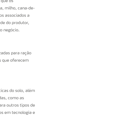
a que os
ja, milho, cana-de-
cos associados a
ade do produtor,
io negócio.
zadas para ração
os que oferecem
ticas do solo, além
adas, como as
ra outros tipos de
tos em tecnologia e