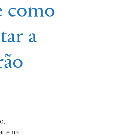
 e como
tar a
rão
o,
r e na