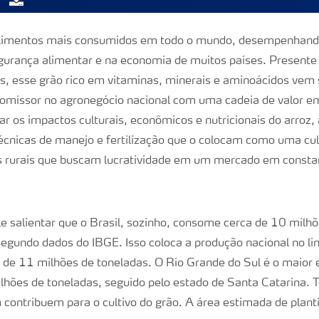
alimentos mais consumidos em todo o mundo, desempenhand
urança alimentar e na economia de muitos países. Presente 
ros, esse grão rico em vitaminas, minerais e aminoácidos vem
romissor no agronegócio nacional com uma cadeia de valor e
ar os impactos culturais, econômicos e nutricionais do arroz
écnicas de manejo e fertilização que o colocam como uma cu
s rurais que buscam lucratividade em um mercado em consta
e salientar que o Brasil, sozinho, consome cerca de 10 milh
egundo dados do IBGE. Isso coloca a produção nacional no li
a de 11 milhões de toneladas. O Rio Grande do Sul é o maior 
hões de toneladas, seguido pelo estado de Santa Catarina. T
ntribuem para o cultivo do grão. A área estimada de planti