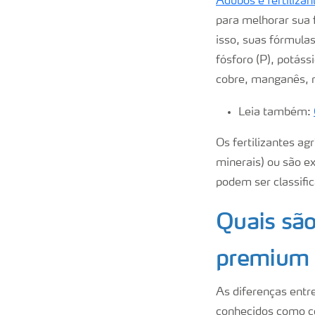
Adubos e fertilizan
para melhorar sua f
isso, suas fórmula
fósforo (P), potáss
cobre, manganês, m
Leia também:
Os fertilizantes ag
minerais) ou são ex
podem ser classific
Quais são
premium e
As diferenças entre
conhecidos como co