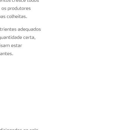
entos cresce todos
 os produtores
as colheitas.
utrientes adequados
quantidade certa,
cisam estar
dantes.