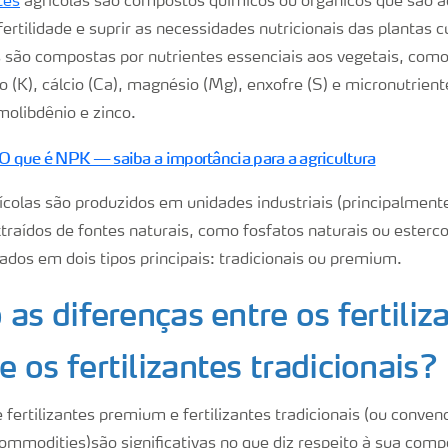
tes
agrícolas são compostos químicos ou orgânicos que são a
ertilidade e suprir as necessidades nutricionais das plantas c
s são compostas por nutrientes essenciais aos vegetais, como 
io (K), cálcio (Ca), magnésio (Mg), enxofre (S) e micronutrien
olibdênio e zinco.
O que é NPK — saiba a importância para a agricultura
rícolas são produzidos em unidades industriais (principalmente
traídos de fontes naturais, como fosfatos naturais ou esterco
ados em dois tipos principais: tradicionais ou premium.
 as diferenças entre os fertiliz
 os fertilizantes tradicionais?
 fertilizantes premium e fertilizantes tradicionais (ou conv
mmodities)são significativas no que diz respeito à sua comp