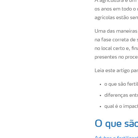
A agricultura é um
os anos em todo o 
agrícolas estão se
Uma das maneiras d
na fase correta de
no local certo e, f
presentes no proce
Leia este artigo pa
o que são ferti
diferenças entr
qual é o impact
O que são