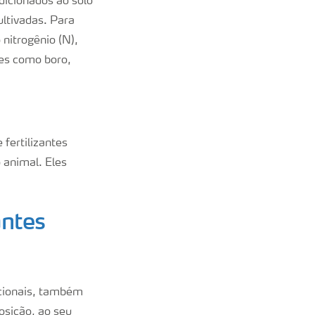
dicionados ao solo
ultivadas. Para
nitrogênio (N),
tes como boro,
 fertilizantes
 animal. Eles
antes
encionais, também
osição, ao seu