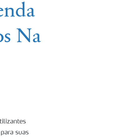
tenda
os Na
tilizantes
 para suas