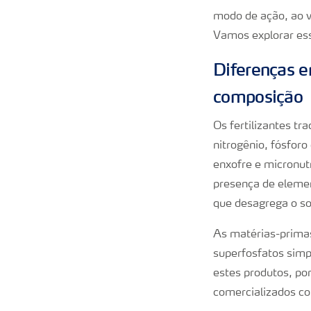
modo de ação, ao v
Vamos explorar ess
Diferenças en
composição
Os fertilizantes t
nitrogênio, fósfor
enxofre e micronut
presença de elemen
que desagrega o so
As matérias-primas
superfosfatos simpl
estes produtos, po
comercializados com