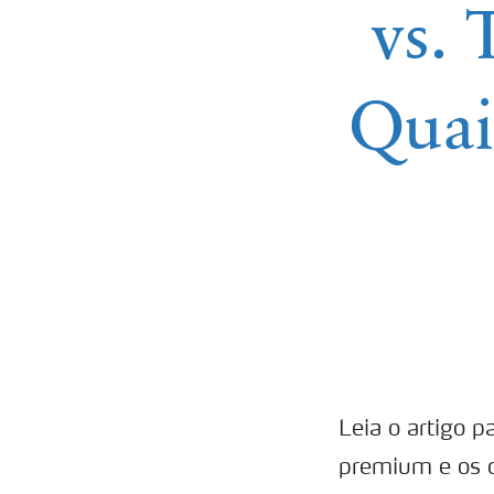
vs. 
Quai
Leia o artigo p
premium e os c