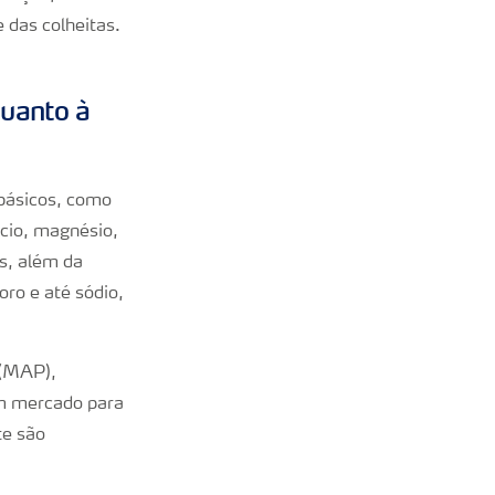
 das colheitas.
quanto à
 básicos, como
lcio, magnésio,
es, além da
ro e até sódio,
 (MAP),
 um mercado para
te são