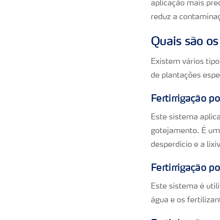
aplicação mais prec
reduz a contaminaç
Quais são os 
Existem vários tipo
de plantações espec
Fertirrigação p
Este sistema aplic
gotejamento. É uma
desperdício e a lixi
Fertirrigação p
Este sistema é util
água e os fertiliz