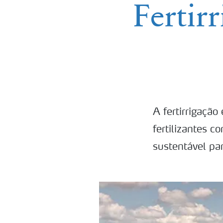
Fertir
A fertirrigaçã
fertilizantes c
sustentável par