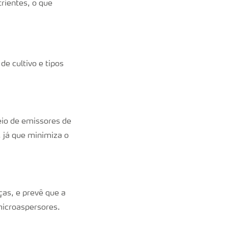
rientes, o que
e cultivo e tipos
eio de emissores de
, já que minimiza o
ças, e prevê que a
microaspersores.