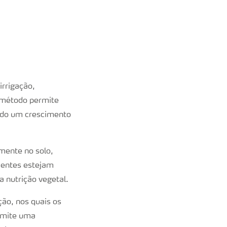
irrigação,
e método permite
endo um crescimento
amente no solo,
rientes estejam
a nutrição vegetal.
ção, nos quais os
ermite uma