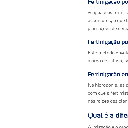
Fertirrigação p
A água e os fertili
aspersores, o que 
plantações de cere
Fertirrigação p
Este método envolv
a área de cultivo, 
Fertirrigação e
Na hidroponia, as p
com que a fertirrig
nas raízes das plan
Qual é a dife
A irrigação é o pro