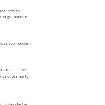
 por meio de
como gramados e
sulcos que inundam
trato, o que faz
ários diretamente
ento das plantas,