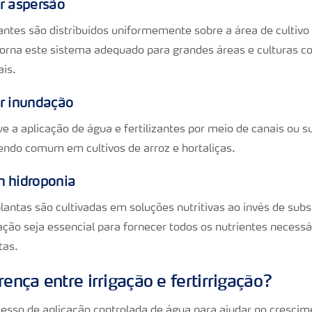
or aspersão
zantes são distribuídos uniformemente sobre a área de cultivo
torna este sistema adequado para grandes áreas e culturas 
ais.
or inundação
e a aplicação de água e fertilizantes por meio de canais ou 
sendo comum em cultivos de arroz e hortaliças.
m hidroponia
lantas são cultivadas em soluções nutritivas ao invés de subs
ação seja essencial para fornecer todos os nutrientes necess
tas.
rença entre irrigação e fertirrigação?
cesso de aplicação controlada de água para ajudar no crescim