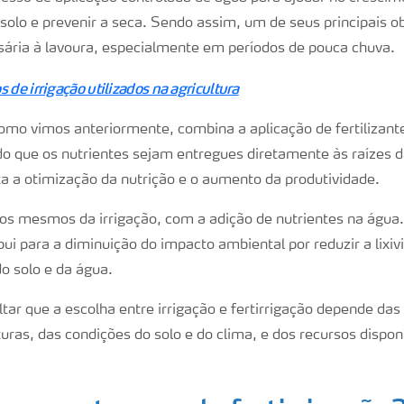
olo e prevenir a seca. Sendo assim, um de seus principais ob
sária à lavoura, especialmente em períodos de pouca chuva.
s de irrigação utilizados na agricultura
 como vimos anteriormente, combina a aplicação de fertilizan
do que os nutrientes sejam entregues diretamente às raízes da
a a otimização da nutrição e o aumento da produtividade.
s mesmos da irrigação, com a adição de nutrientes na água.
ibui para a diminuição do impacto ambiental por reduzir a lixiv
o solo e da água.
tar que a escolha entre irrigação e fertirrigação depende da
turas, das condições do solo e do clima, e dos recursos dispo