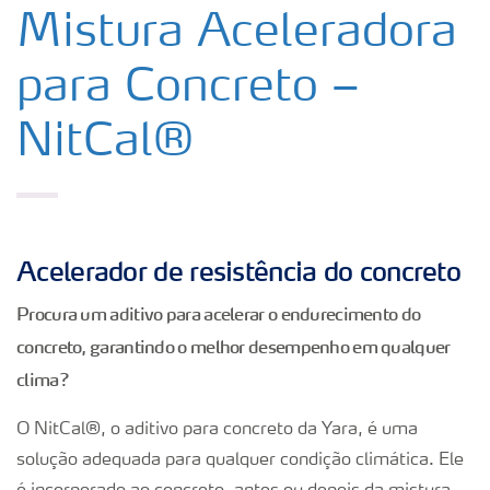
Nitrato de Amônio – Grau Médico
Mistura Aceleradora
para Concreto –
Nitrato de Amônio – Grau Eletrônico
NitCal®
NitCal
Enxofre
Acelerador de resistência do concreto
Ureia pecuária
Procura um aditivo para acelerar o endurecimento do
concreto, garantindo o melhor desempenho em qualquer
Ureia automotiva
clima?
O NitCal®, o aditivo para concreto da Yara, é uma
Gesso Agrícola
solução adequada para qualquer condição climática. Ele