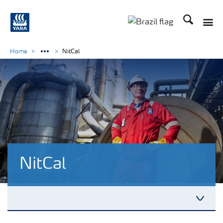
Busca
Home
NitCal
NitCal