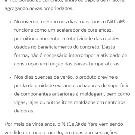
é incorporado ao concreto, antes ou depois da mistura,
DipCal
agregando novas propriedades.
No inverno, mesmo nos dias mais frios, o NitCal®
Ácido Sulfúrico
funciona como um acelerador de cura eficaz,
permitindo aumentar a rotatividade dos moldes
Ácido Nítrico
usados no beneficiamento do concreto. Desta
forma, não é necessário interromper a atividade de
Amônia
construção em função das baixas temperaturas.
Nos dias quentes de verão, o produto previne a
Ureia técnica
perda de umidade evitando rachaduras de superfície
de componentes anteriores à moldagem, bem como
vigas, lajes ou outros itens moldados em canteiros
de obras.
Por mais de vinte anos, o NitCal® da Yara vem sendo
vendido em todo o mundo, em duas apresentações: