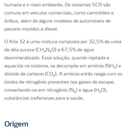
DipCal
humana e o meio ambiente. Os sistemas SCR
são
comuns em veículos comerciais, como caminhões e
ônibus, além de alguns modelos de automóveis de
Ácido Sulfúrico
passeio movidos a diesel.
Ácido Nítrico
O Arla 32 é uma mistura composta por 32,5% de ureia
de alta pureza (CH
₄
N
₂
O) e 67,5% de água
desmineralizada. Essa solução, quando injetada e
Amônia
aquecida no sistema, se decompõe em amônia (NH
₃
) e
dióxido de carbono (CO
₂
). A amônia então reage com os
Ureia técnica
óxidos de nitrogênio presentes nos gases de escape,
convertendo-os em nitrogênio (N
₂
) e água (H
₂
O),
substâncias inofensivas para a saúde.
Origem