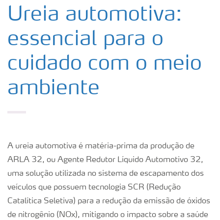
Nitrato de Amônio – Grau Médico
Ureia automotiva:
essencial para o
Nitrato de Amônio – Grau Eletrônico
cuidado com o meio
NitCal
ambiente
Enxofre
Ureia pecuária
A ureia automotiva é matéria-prima da produção de
ARLA 32, ou Agente Redutor Líquido Automotivo 32,
Ureia automotiva
uma solução utilizada no sistema de escapamento dos
veículos que possuem tecnologia SCR (Redução
Gesso Agrícola
Catalítica Seletiva) para a redução da emissão de óxidos
de nitrogênio (NOx), mitigando o impacto sobre a saúde