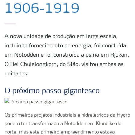
Ética e conformidade
1906-1919
Sobre a Yara Brasil
A nova unidade de produção em larga escala,
Onde nós operamos
incluindo fornecimento de energia, foi concluída
em Notodden e foi construída a usina em Rjukan.
Política HESQ
O Rei Chulalongkorn, do Sião, visitou ambas as
unidades.
Conheça nosso YBBS
O próximo passo gigantesco
Maya
Os primeiros projetos industriais e hidrelétricos da Hydro
Concurso NossoCafé
podem ter transformado a Notodden em Klondike do
norte, mas este primeiro empreendimento estava