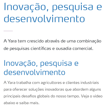
Ética e conformidade
Inovação, pesquisa e
desenvolvimento
Sobre a Yara Brasil
Onde nós operamos
A Yara tem crescido através de uma combinação
de pesquisas científicas e ousadia comercial.
Política HESQ
Inovação, pesquisa e
Conheça nosso YBBS
desenvolvimento
Maya
A Yara trabalha com agricultores e clientes industriais
para oferecer soluções inovadoras que abordem alguns
Concurso NossoCafé
principais desafios globais do nosso tempo. Veja o vídeo
abaixo e saiba mais.