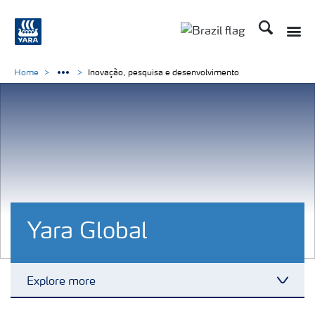
Busca
Toggle
Toggle country lang
Home
Inovação, pesquisa e desenvolvimento
Yara Global
Explore more
Toggl