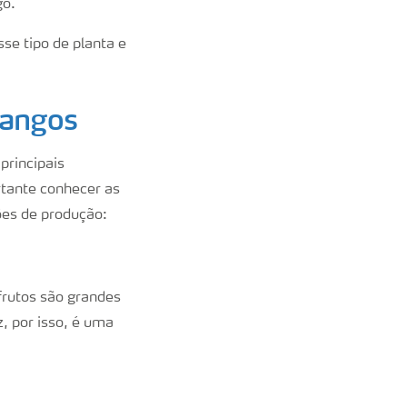
go.
sse tipo de planta e
orangos
principais
rtante conhecer as
ões de produção:
frutos são grandes
, por isso, é uma