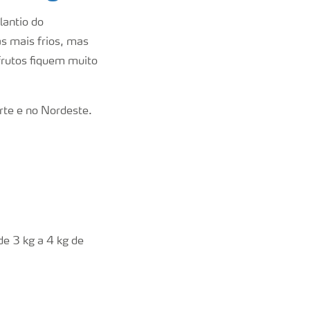
lantio do
s mais frios, mas
frutos fiquem muito
rte e no Nordeste.
de 3 kg a 4 kg de