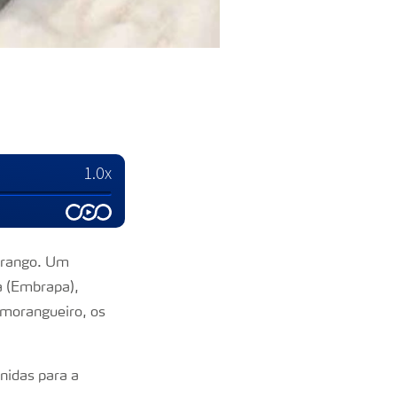
morango. Um
a (Embrapa),
 morangueiro, os
nidas para a