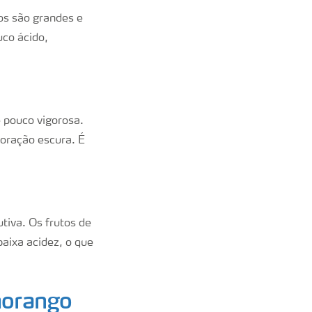
os são grandes e
co ácido,
 pouco vigorosa.
loração escura. É
tiva. Os frutos de
aixa acidez, o que
morango