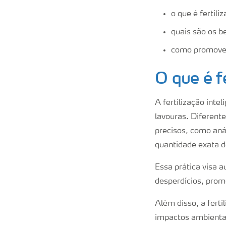
o que é fertili
quais são os be
como promover 
O que é f
A fertilização int
lavouras. Diferente
precisos, como anál
quantidade exata d
Essa prática visa 
desperdícios, prom
Além disso, a fert
impactos ambientai