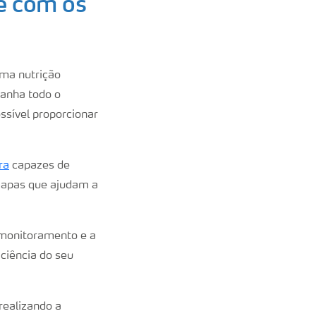
te com os
uma nutrição
panha todo o
ossível proporcionar
ra
capazes de
 mapas que ajudam a
o monitoramento e a
ciência do seu
realizando a