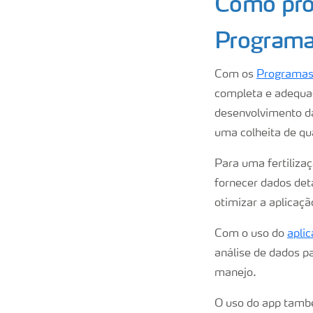
Como prom
Programas
Com os
Programas 
completa e adequad
desenvolvimento da 
uma colheita de qua
Para uma fertiliza
fornecer dados det
otimizar a aplicação
Com o uso do
apli
análise de dados p
manejo.
O uso do app també