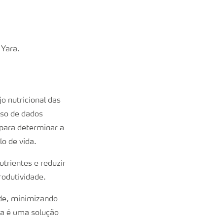
 Yara.
o nutricional das
 uso de dados
 para determinar a
o de vida.
trientes e reduzir
odutividade.
ade, minimizando
ta é uma solução