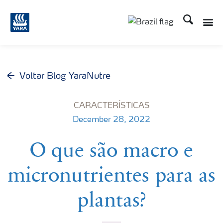
Busca
Toggle
Toggle country lang
Voltar Blog YaraNutre
CARACTERÍSTICAS
December 28, 2022
O que são macro e
micronutrientes para as
plantas?