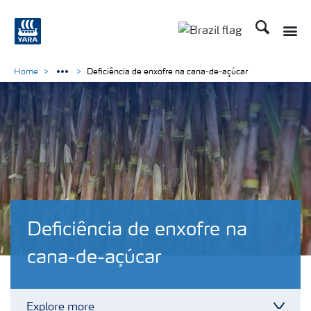
Busca
Toggle
Toggle country lang
Home
Deficiência de enxofre na cana-de-açúcar
Deficiência de enxofre na
cana-de-açúcar
Explore more
Toggl