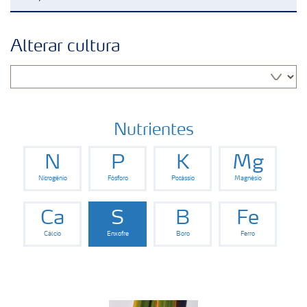
Soluções para culturas
Alterar cultura
Fertilizantes premium
Manuseio de produtos
Nutrientes
N
P
K
Mg
Soluções Digitais
Nitrogênio
Fósforo
Potássio
Magnésio
Momento Yara | Milho
Ca
S
B
Fe
Cálcio
Enxofre
Boro
Ferro