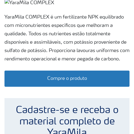
Fertilizantes
premium
YaraMila COMPLEX é um fertilizante NPK equilibrado
Manuseio
de
com micronutrientes específicos que melhoram a
produtos
qualidade. Todos os nutrientes estão totalmente
Soluções
disponíveis e assimiláveis, com potássio proveniente de
Digitais
sulfato de potássio. Proporciona lavouras uniformes com
Momento
rendimento operacional e menor pegada de carbono.
Yara |
Milho
Compre o produto
Cadastre-se e receba o
material completo de
YaraMila