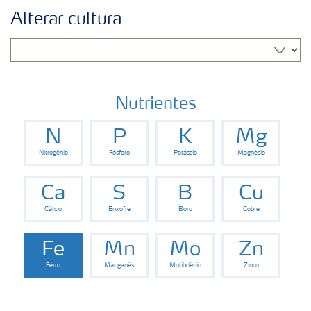
Soluções para culturas
Alterar cultura
Fertilizantes premium
Manuseio de produtos
Nutrientes
N
P
K
Mg
Soluções Digitais
Nitrogênio
Fósforo
Potássio
Magnésio
Ca
S
B
Cu
Cálcio
Enxofre
Boro
Cobre
Fe
Mn
Mo
Zn
Ferro
Manganês
Molibdênio
Zinco