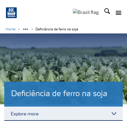
Busca
Toggle
Toggle country lang
Home
Deficiência de ferro na soja
Deficiência de ferro na soja
Explore more
Toggl