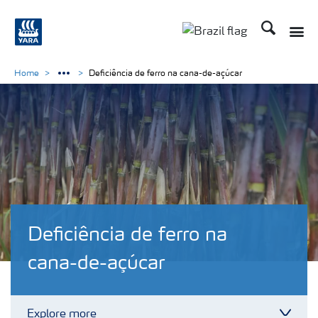
Busca
Toggle
Toggle country lang
Home
Deficiência de ferro na cana-de-açúcar
Deficiência de ferro na
cana-de-açúcar
Explore more
Toggl