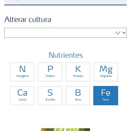
Soluções para culturas
Alterar cultura
Fertilizantes premium
Manuseio de produtos
Nutrientes
N
P
K
Mg
Soluções Digitais
Nitrogênio
Fósforo
Potássio
Magnésio
Momento Yara | Milho
Ca
S
B
Fe
Cálcio
Enxofre
Boro
Ferro