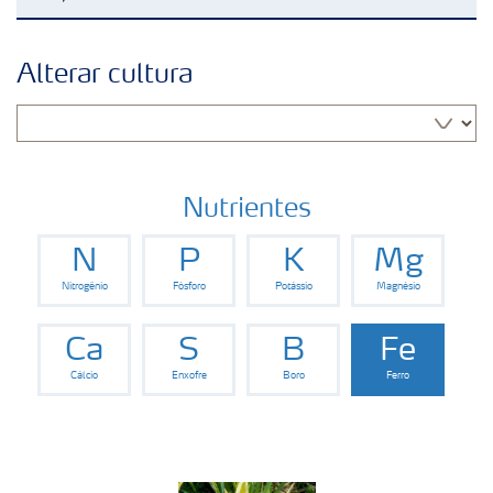
Soluções para culturas
Alterar cultura
Fertilizantes premium
Manuseio de produtos
Nutrientes
N
P
K
Mg
Soluções Digitais
Nitrogênio
Fósforo
Potássio
Magnésio
Momento Yara | Milho
Ca
S
B
Fe
Cálcio
Enxofre
Boro
Ferro