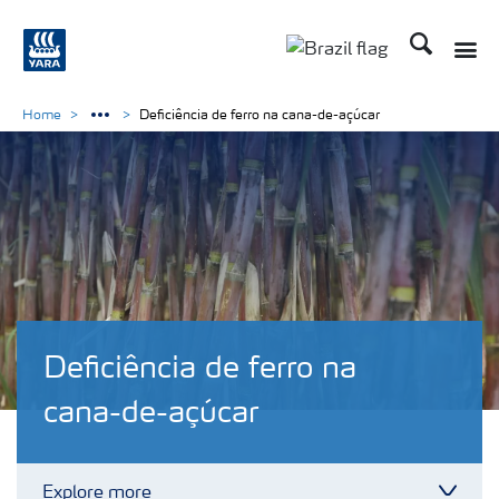
Busca
Toggle
Toggle country lang
Home
Deficiência de ferro na cana-de-açúcar
Deficiência de ferro na
cana-de-açúcar
Explore more
Toggl