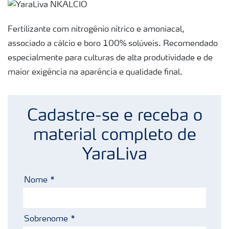
Fertilizantes
premium
Fertilizante com nitrogênio nítrico e amoniacal,
Manuseio
de
associado a cálcio e boro 100% solúveis. Recomendado
produtos
especialmente para culturas de alta produtividade e de
Soluções
maior exigência na aparência e qualidade final.
Digitais
Momento
Yara |
Cadastre-se e receba o
Milho
material completo de
YaraLiva
Nome
Sobrenome