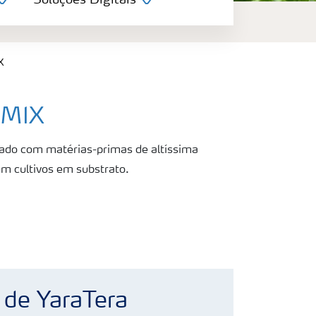
Soluções Digitais
X
 MIX
lado com matérias-primas de altíssima
em cultivos em substrato.
 de YaraTera