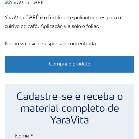
Fertilizantes
premium
YaraVita CAFÉ é o fertilizante polinutrientes para o
Manuseio
de
cultivo de café. Aplicação via solo e foliar.
produtos
Soluções
Natureza física: suspensão concentrada
Digitais
Momento
Compre o produto
Yara |
Milho
Cadastre-se e receba o
material completo de
YaraVita
Nome