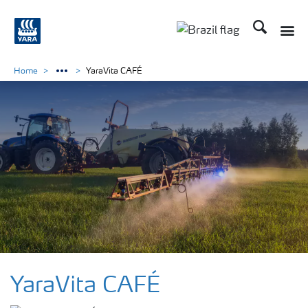
Busca
Toggle
Toggle country lang
Home
YaraVita CAFÉ
Soluções
para
YaraVita CAFÉ
culturas