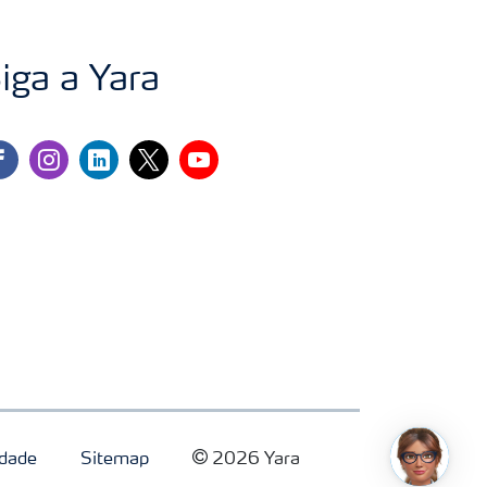
iga a Yara
cebook
instagram
linkedin
twitter
youtube
idade
Sitemap
2026 Yara