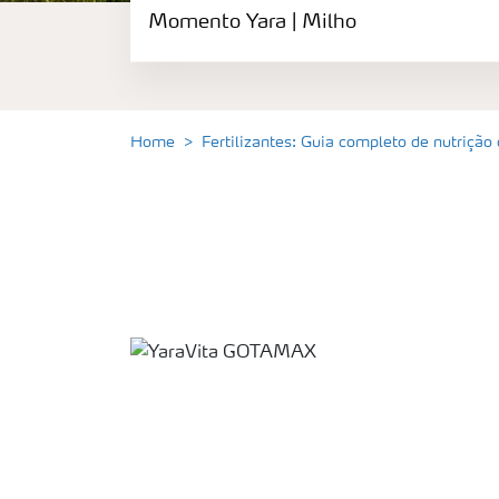
Fertilizantes
Momento Yara | Milho
premium
Manuseio
de
produtos
Home
Fertilizantes: Guia completo de nutrição
Soluções
Digitais
Momento
Yara |
Milho