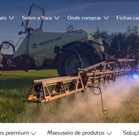
ais
Sobre a Yara
Onde comprar
Fichas c
tes premium
Manuseio de produtos
Soluçõ