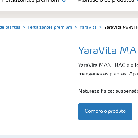
Fertilizantes premium
Manuseio de produtos
 de plantas
Fertilizantes premium
YaraVita
YaraVita MANT
YaraVita M
YaraVita MANTRAC é o fert
manganês às plantas. Aplic
Natureza física: suspens
Compre o produto