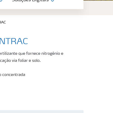
Soluções Digitais
RAC
ANTRAC
ilizante que fornece nitrogênio e
ação via foliar e solo.
ão concentrada