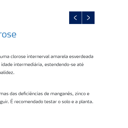
Previous
Next
rose
ma clorose internerval amarela esverdeada
e idade intermediária, estendendo-se até
alidez.
omas das deficiências de manganês, zinco e
inguir. É recomendado testar o solo e a planta.