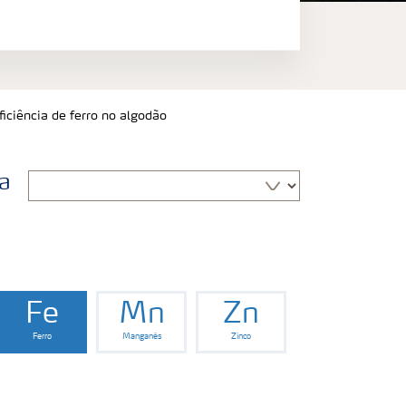
iciência de ferro no algodão
ra
Fe
Mn
Zn
Ferro
Manganês
Zinco