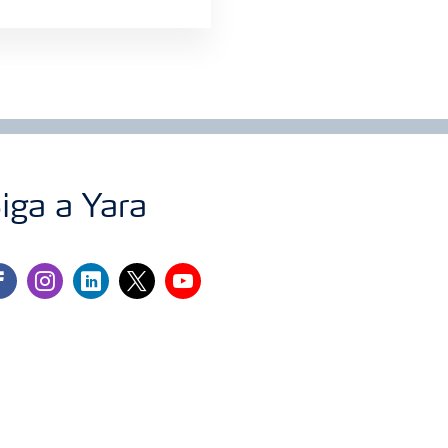
iga a Yara
cebook
instagram
linkedin
twitter
youtube