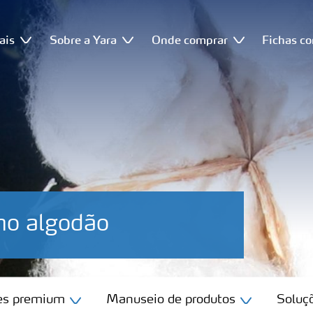
ais
Sobre a Yara
Onde comprar
Fichas c
 no algodão
tes premium
Manuseio de produtos
Soluçõ