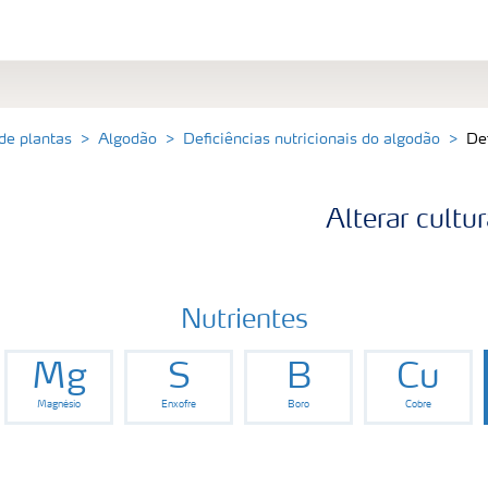
 de plantas
Algodão
Deficiências nutricionais do algodão
Def
Alterar cultu
Nutrientes
Mg
S
B
Cu
Magnésio
Enxofre
Boro
Cobre