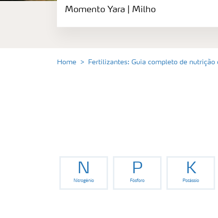
Momento Yara | Milho
Fertilizantes premium
Manuseio de produtos
Home
Fertilizantes: Guia completo de nutrição
Soluções Digitais
Momento Yara | Milho
N
P
K
Nitrogênio
Fósforo
Potássio