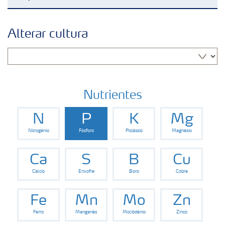
Soluções para culturas
Alterar cultura
Fertilizantes premium
Manuseio de produtos
Nutrientes
N
P
K
Mg
Soluções Digitais
Nitrogênio
Fósforo
Potássio
Magnésio
Momento Yara | Milho
Ca
S
B
Cu
Cálcio
Enxofre
Boro
Cobre
Fe
Mn
Mo
Zn
Ferro
Manganês
Molibdênio
Zinco