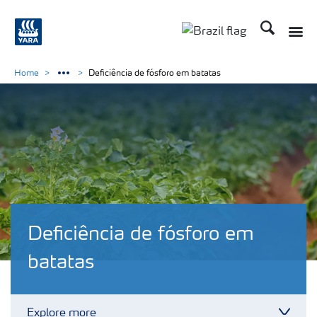
Busca
Toggle
Toggle country lang
Home
Deficiência de fósforo em batatas
Deficiência de fósforo em
batatas
Explore more
Toggl