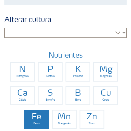
Soluções para culturas
Alterar cultura
Fertilizantes premium
Manuseio de produtos
Nutrientes
N
P
K
Mg
Soluções Digitais
Nitrogênio
Fósforo
Potássio
Magnésio
Momento Yara | Milho
Ca
S
B
Cu
Cálcio
Enxofre
Boro
Cobre
Fe
Mn
Zn
Ferro
Manganês
Zinco