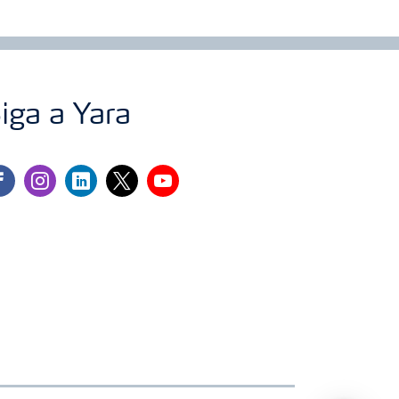
iga a Yara
cebook
instagram
linkedin
twitter
youtube