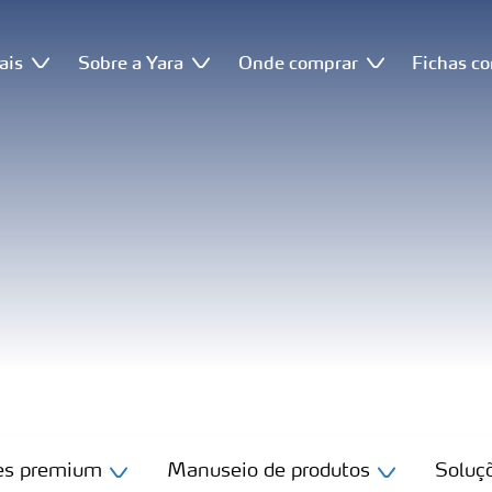
ais
Sobre a Yara
Onde comprar
Fichas c
tes premium
Manuseio de produtos
Soluçõ