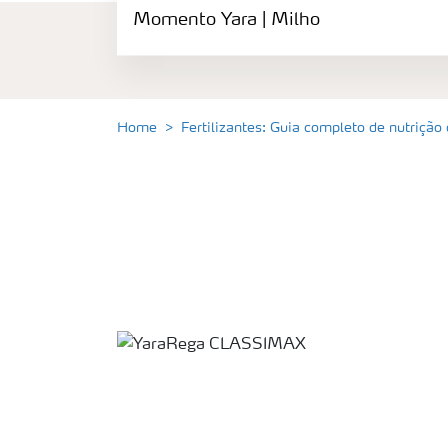
Fertilizantes
Momento Yara | Milho
premium
Manuseio
de
produtos
Home
Fertilizantes: Guia completo de nutrição
Soluções
Digitais
Momento
Yara |
Milho