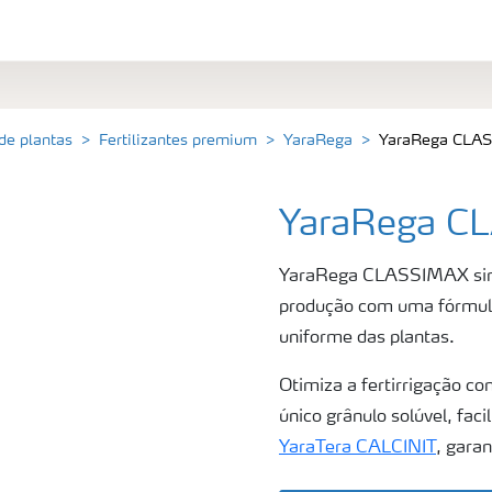
 de plantas
Fertilizantes premium
YaraRega
YaraRega CLA
YaraRega C
YaraRega CLASSIMAX simpl
produção com uma fórmula
uniforme das plantas.
Otimiza a fertirrigação c
único grânulo solúvel, fac
YaraTera CALCINIT
, garan