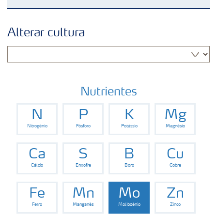
Soluções para culturas
Alterar cultura
Fertilizantes premium
Manuseio de produtos
Nutrientes
N
P
K
Mg
Soluções Digitais
Nitrogênio
Fósforo
Potássio
Magnésio
Momento Yara | Milho
Ca
S
B
Cu
Cálcio
Enxofre
Boro
Cobre
Fe
Mn
Mo
Zn
Ferro
Manganês
Molibdênio
Zinco