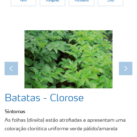
Ferro
Manganês
Molibdênio
Zinco
Previous
Next
Batatas - Clorose
Sintomas
As folhas (direita) estão atrofiadas e apresentam uma
coloração clorótica uniforme verde pálido/amarela