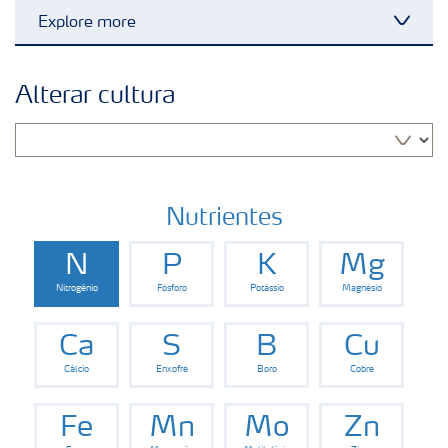
Explore more
Toggl
Soluções para culturas
Alterar cultura
Fertilizantes premium
Manuseio de produtos
Nutrientes
N
P
K
Mg
Soluções Digitais
Nitrogênio
Fósforo
Potássio
Magnésio
Momento Yara | Milho
Ca
S
B
Cu
Cálcio
Enxofre
Boro
Cobre
Fe
Mn
Mo
Zn