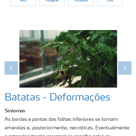
Ferro
Manganês
Molibdênio
Zinco
Previous
Next
Batatas - Deformações
Sintomas
As bordas e pontas das folhas inferiores se tornam
amarelas e, posteriormente, necróticas. Eventualmente